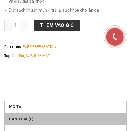
và điều tiết bã nhờn
Diệt sạch khuẩn mụn – trả lại sức khỏe cho làn da
Số lượng
THÊM VÀO GIỎ
Danh mục:
PURE PREPARATION
Tag:
Da dầu
,
SỮA RỬA MẶT
MÔ TẢ
ĐÁNH GIÁ (0)