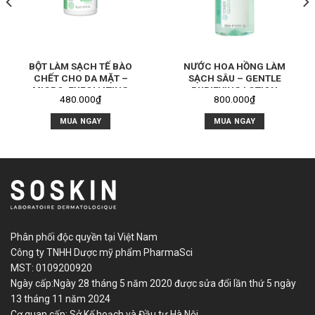
BỘT LÀM SẠCH TẾ BÀO
NƯỚC HOA HỒNG LÀM
CHẾT CHO DA MẶT –
SẠCH SÂU – GENTLE
MICRO-EXFOLIATING
PURIFYING LOTION
480.000
₫
800.000
₫
POWDER
MUA NGAY
MUA NGAY
Phân phối độc quyền tại Việt Nam
Công ty TNHH Dược mỹ phẩm PharmaSci
MST: 0109200920
Ngày cấp:Ngày 28 tháng 5 năm 2020 được sửa đổi lần thứ 5 ngày
13 tháng 11 năm 2024
Cơ quan cấp: Sở Kế hoạch và Đầu tư Hà Nội